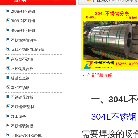
产品分类
-> 300系列不锈
200系列不锈钢
300系列不锈钢
400系列不锈钢
不锈钢斜管填料
无锡不锈钢市场行情
高腐蚀不锈钢
不锈钢复合板
产品详细介绍
镍基合金钢
双相不锈钢
一、
304L
不
不锈钢花纹板
不锈钢管/型材
304L
不锈钢
加工设备
不锈钢装饰板
需要焊接的场
太钢2米宽不锈钢板