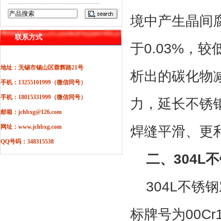
境中产生晶间
联系方式
于
0.03%
，
较
地址：无锡市锡山区蓉辉路21号
析出的碳化物
手机：13255101999（微信同号）
手机：18015331999（微信同号）
力，延长不锈
邮箱：jchbxg@126.com
网址：www.jchbxg.com
焊缝平滑、更
QQ号码：348315538
二、
304L
不
304L
不锈钢
标牌号为
00Cr