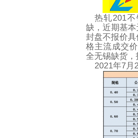
热轧
201
不
缺，近期基本
封盘不报价具
格主流成交
全无锡缺货，
2021
年
7
月