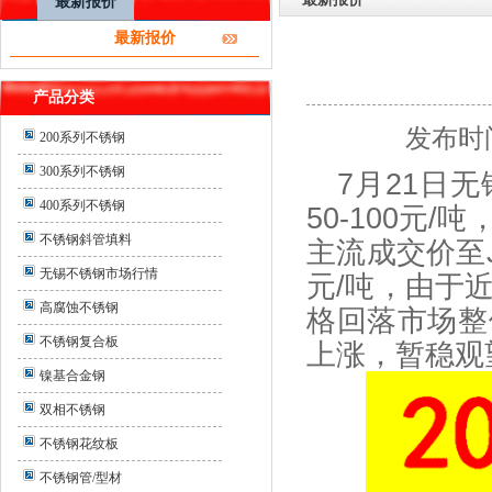
最新报价
最新报价
产品分类
发布时间
200系列不锈钢
300系列不锈钢
7
月
21
日无
400系列不锈钢
50-100
元
/
吨
不锈钢斜管填料
主流成交价至
无锡不锈钢市场行情
元
/
吨，由于
高腐蚀不锈钢
格回落市场整
不锈钢复合板
上涨，暂稳观
镍基合金钢
双相不锈钢
不锈钢花纹板
不锈钢管/型材